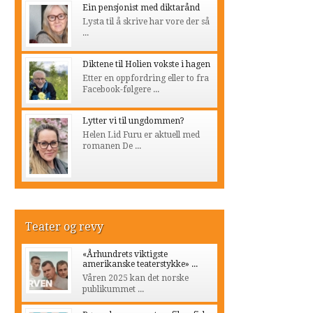
Ein pensjonist med diktarånd
Lysta til å skrive har vore der så
...
Diktene til Holien vokste i hagen
Etter en oppfordring eller to fra
Facebook-følgere ...
Lytter vi til ungdommen?
Helen Lid Furu er aktuell med
romanen De ...
Teater og revy
«Århundrets viktigste
amerikanske teaterstykke» ...
Våren 2025 kan det norske
publikummet ...