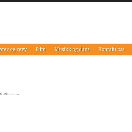
ater og revy
Film
Musikk og dans
Kontakt oss
dtemaet ...