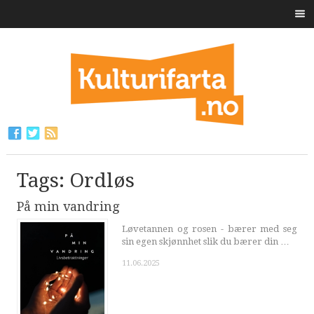
Tags: Ordløs
På min vandring
Løvetannen og rosen - bærer med seg
sin egen skjønnhet slik du bærer din …
11.06.2025