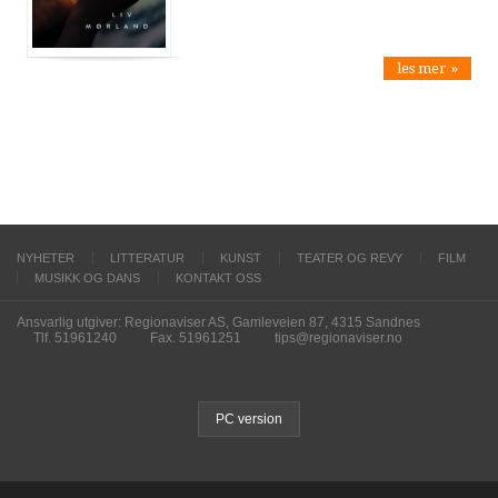
les mer »
NYHETER
LITTERATUR
KUNST
TEATER OG REVY
FILM
MUSIKK OG DANS
KONTAKT OSS
Ansvarlig utgiver: Regionaviser AS, Gamleveien 87, 4315 Sandnes
Tlf. 51961240
Fax. 51961251
tips@regionaviser.no
PC version