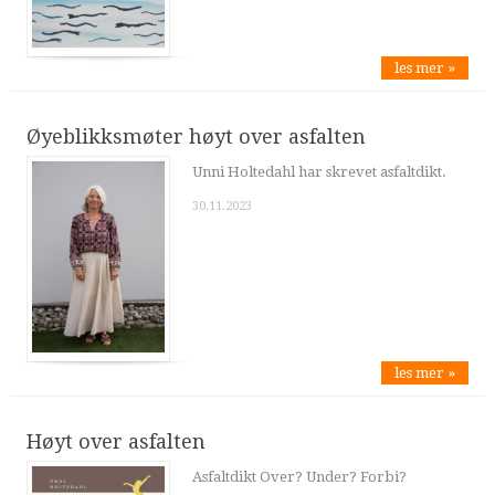
les mer »
Øyeblikksmøter høyt over asfalten
Unni Holtedahl har skrevet asfaltdikt.
30.11.2023
les mer »
Høyt over asfalten
Asfaltdikt Over? Under? Forbi?