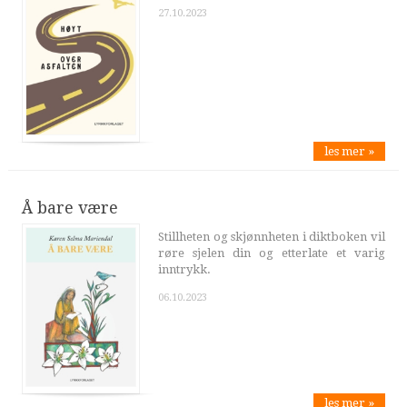
27.10.2023
les mer »
Å bare være
Stillheten og skjønnheten i diktboken vil
røre sjelen din og etterlate et varig
inntrykk.
06.10.2023
les mer »