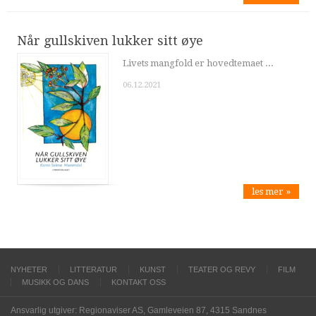
Når gullskiven lukker sitt øye
Livets mangfold er hovedtemaet ...
06.12.2021
les mer »
NYHETER
LITTERATUR
KUNST
TEATER OG REVY
FILM
MUSIKK OG DANS
KONTAKT OSS
Ansvarlig utgiver: Regionaviser AS, Gamleveien 87, 4315 Sandnes