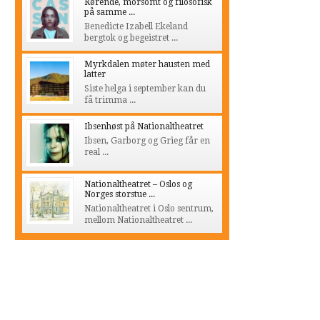
Rørende, morsomt og filosofisk
på samme ...
Benedicte Izabell Ekeland
bergtok og begeistret ...
Myrkdalen møter hausten med
latter
Siste helga i september kan du
få trimma ...
Ibsenhøst på Nationaltheatret
Ibsen, Garborg og Grieg får en
real ...
Nationaltheatret – Oslos og
Norges storstue ...
Nationaltheatret i Oslo sentrum,
mellom Nationaltheatret ...