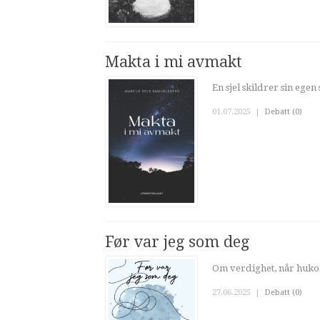
Makta i mi avmakt
En sjel skildrer sin eg
01.07.2025
|
Debatt (0)
Før var jeg som deg
Om verdighet, når huko
27.06.2025
|
Debatt (0)