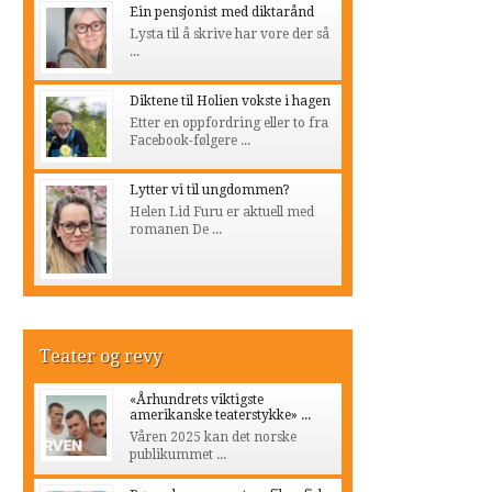
Ein pensjonist med diktarånd
Lysta til å skrive har vore der så
...
Diktene til Holien vokste i hagen
Etter en oppfordring eller to fra
Facebook-følgere ...
Lytter vi til ungdommen?
Helen Lid Furu er aktuell med
romanen De ...
Teater og revy
«Århundrets viktigste
amerikanske teaterstykke» ...
Våren 2025 kan det norske
publikummet ...