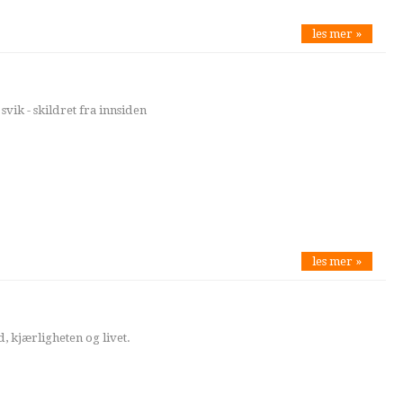
les mer »
svik - skildret fra innsiden
les mer »
, kjærligheten og livet.