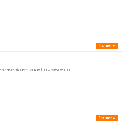
les mer »
 verdien så aldri kan målas – bare malas ...
les mer »