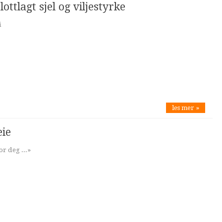
ottlagt sjel og viljestyrke
i
les mer »
eie
or deg ...»