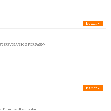
les mer »
HETSREVOLUSJON FOR FAEN» …
les mer »
k. Du er verdt en ny start.