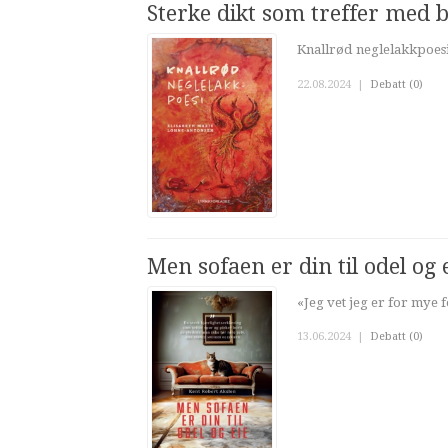
Sterke dikt som treffer med bl
Knallrød neglelakkpoes
22.08.2024
|
Debatt (0)
Men sofaen er din til odel og 
«Jeg vet jeg er for mye f
13.06.2024
|
Debatt (0)