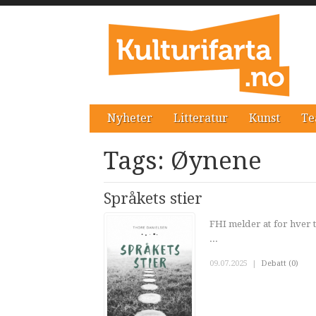
Nyheter
Litteratur
Kunst
Te
Tags: Øynene
Språkets stier
FHI melder at for hver 
...
09.07.2025
|
Debatt (0)