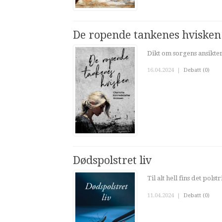
De ropende tankenes hvisken
Dikt om sorgens ansikte
16.04.2024
|
Debatt (0)
Dødspolstret liv
Til alt hell fins det pol
11.04.2024
|
Debatt (0)