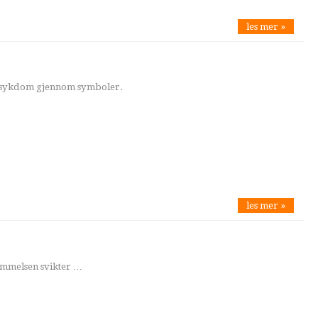
les mer »
en sykdom gjennom symboler.
les mer »
mmelsen svikter …