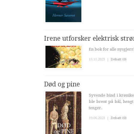
Irene utforsker elektrisk str
En bok for alle nysgjerri
13.11.2023
|
Debatt (0)
Død og pine
Syvende bind i krønike
ble brent på bål, heng
tenger.
19.06.2023
|
Debatt (0)