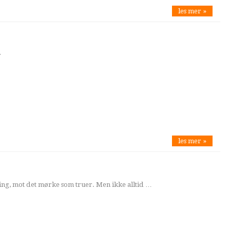
les mer »
r
les mer »
string, mot det mørke som truer. Men ikke alltid …