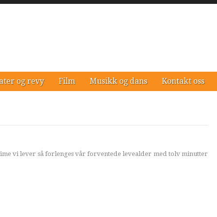
ater og revy
Film
Musikk og dans
Kontakt oss
time vi lever så forlenges vår forventede levealder med tolv minutter