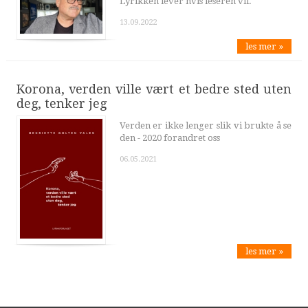
Lyrikken lever hvis leseren vil.
13.09.2022
les mer »
Korona, verden ville vært et bedre sted uten
deg, tenker jeg
Verden er ikke lenger slik vi brukte å se
den - 2020 forandret oss
06.05.2021
les mer »