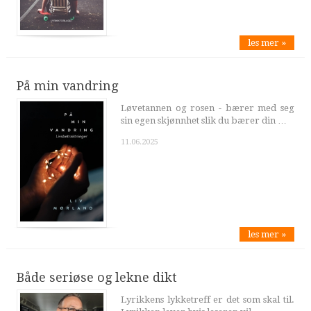
les mer »
På min vandring
Løvetannen og rosen - bærer med seg
sin egen skjønnhet slik du bærer din …
11.06.2025
les mer »
Både seriøse og lekne dikt
Lyrikkens lykketreff er det som skal til.