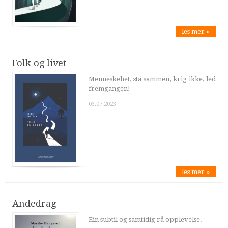
les mer »
Folk og livet
Menneskehet, stå sammen, krig ikke, led
fremgangen!
03.07.2023
les mer »
Andedrag
Ein subtil og samtidig rå opplevelse.