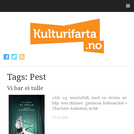
Tags: Pest
Vi har ei tulle
«Sår og smertefull, med en strime av
håp som skinner gjennom bekmørket.»
Charlotte Audestad, artist
17.11.2025