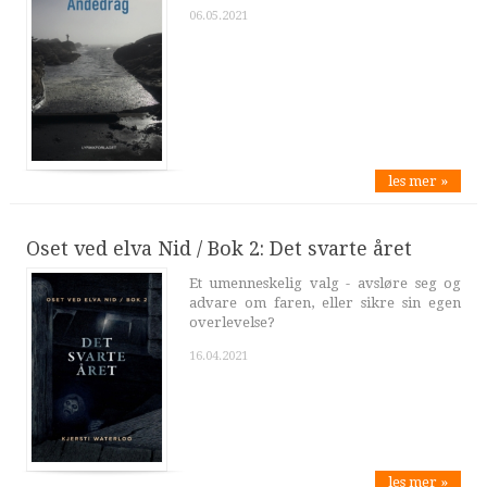
06.05.2021
les mer »
Oset ved elva Nid / Bok 2: Det svarte året
Et umenneskelig valg - avsløre seg og
advare om faren, eller sikre sin egen
overlevelse?
16.04.2021
les mer »