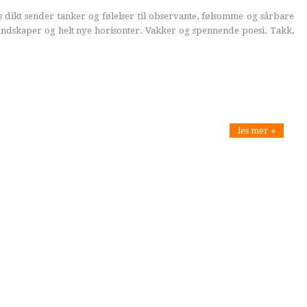
dikt sender tanker og følelser til observante, følsomme og sårbare
 landskaper og helt nye horisonter. Vakker og spennende poesi. Takk,
les mer »