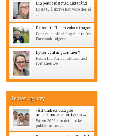
Ein pensjonist med diktarånd
Lysta til å skrive har vore der så
...
Diktene til Holien vokste i hagen
Etter en oppfordring eller to fra
Facebook-følgere ...
Lytter vi til ungdommen?
Helen Lid Furu er aktuell med
romanen De ...
Teater og revy
«Århundrets viktigste
amerikanske teaterstykke» ...
Våren 2025 kan det norske
publikummet ...