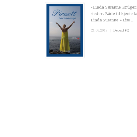
«Linda Susanne Krügers 
steder. Både til kjente
Linda Susanne.» Lise ...
21.06.2018
|
Debatt (0)