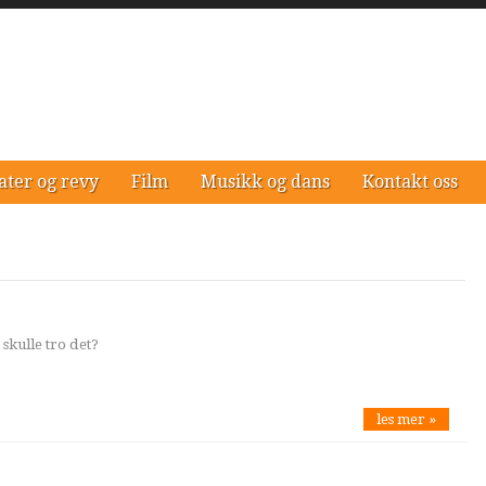
ater og revy
Film
Musikk og dans
Kontakt oss
 skulle tro det?
les mer »