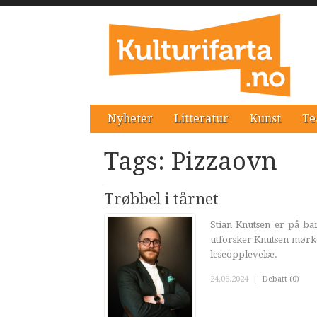
Nyheter
Litteratur
Kunst
Te
Tags: Pizzaovn
Trøbbel i tårnet
Stian Knutsen er på ba
utforsker Knutsen mørke
leseopplevelse.
24.06.2024
|
Debatt (0)