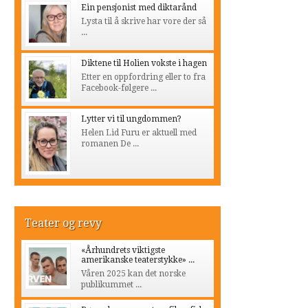
Ein pensjonist med diktarånd
Lysta til å skrive har vore der så
...
Diktene til Holien vokste i hagen
Etter en oppfordring eller to fra
Facebook-følgere ...
Lytter vi til ungdommen?
Helen Lid Furu er aktuell med
romanen De ...
Teater og revy
«Århundrets viktigste
amerikanske teaterstykke» ...
Våren 2025 kan det norske
publikummet ...