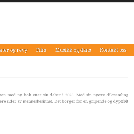
ater og revy
Film
Musikk og dans
Kontakt oss
nen med ny bok etter sin debut i 2023. Med sin nyeste diktsamling
re sider av menneskesinnet. Det borger for en gripende og dyptfølt