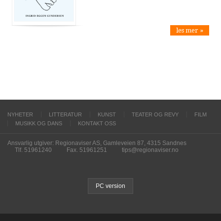
les mer »
NYHETER
LITTERATUR
KUNST
TEATER OG REVY
FILM
MUSIKK OG DANS
KONTAKT OSS
Ansvarlig utgiver: Regionaviser AS, Gamleveien 87, 4315 Sandnes
Tlf. 51961240
Fax. 51961251
tips@regionaviser.no
PC version