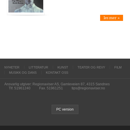
les mer »
NYHETER
LITTERATUR
KUNST
TEATER OG REVY
FILM
MUSIKK OG DANS
KONTAKT OSS
Ansvarlig utgiver: Regionaviser AS, Gamleveien 87, 4315 Sandnes
Tlf. 51961240
Fax. 51961251
tips@regionaviser.no
PC version