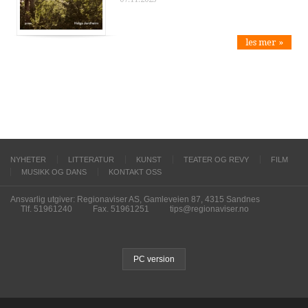
les mer »
NYHETER
LITTERATUR
KUNST
TEATER OG REVY
FILM
MUSIKK OG DANS
KONTAKT OSS
Ansvarlig utgiver: Regionaviser AS, Gamleveien 87, 4315 Sandnes
Tlf. 51961240
Fax. 51961251
tips@regionaviser.no
PC version