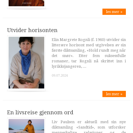
les mer »
Utvider horisonten
Elin Margrete Rognli (f. 1960) utvider sin
litterære horisont med utgivelsen av sin
første diktsamling, «Hold rundt meg når
det snør». Etter fem suksessfulle
romaner, tar Rognli nå skrittet inn i
lyrikksjangeren, ...
09.07.2024
les mer »
En livsreise gjennom ord
Liv Paulsen er aktuell med sin nye
diktsamling «Sandtid», som utforsker
menneskelige relasjoner og de