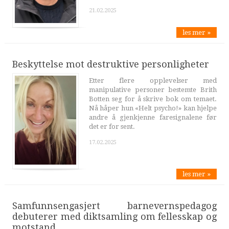
21.02.2025
les mer »
Beskyttelse mot destruktive personligheter
Etter flere opplevelser med
manipulative personer bestemte Brith
Botten seg for å skrive bok om temaet.
Nå håper hun «Helt psycho!» kan hjelpe
andre å gjenkjenne faresignalene før
det er for sent.
17.02.2025
les mer »
Samfunnsengasjert barnevernspedagog
debuterer med diktsamling om fellesskap og
motstand