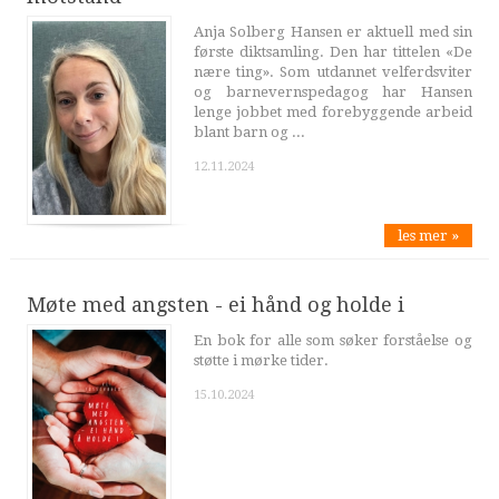
Anja Solberg Hansen er aktuell med sin
første diktsamling. Den har tittelen «De
nære ting». Som utdannet velferdsviter
og barnevernspedagog har Hansen
lenge jobbet med forebyggende arbeid
blant barn og ...
12.11.2024
les mer »
Møte med angsten - ei hånd og holde i
En bok for alle som søker forståelse og
støtte i mørke tider.
15.10.2024