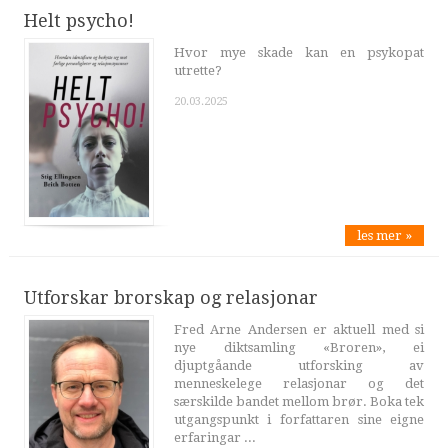
Helt psycho!
Hvor mye skade kan en psykopat
utrette?
20.03.2025
les mer »
Utforskar brorskap og relasjonar
Fred Arne Andersen er aktuell med si
nye diktsamling «Broren», ei
djuptgåande utforsking av
menneskelege relasjonar og det
særskilde bandet mellom brør. Boka tek
utgangspunkt i forfattaren sine eigne
erfaringar ...