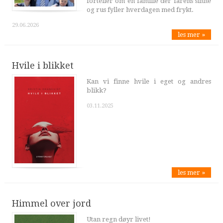
forteller om en familie der farens sinne
og rus fyller hverdagen med frykt.
29.06.2026
les mer »
Hvile i blikket
Kan vi finne hvile i eget og andres
blikk?
03.11.2025
les mer »
Himmel over jord
Utan regn døyr livet!