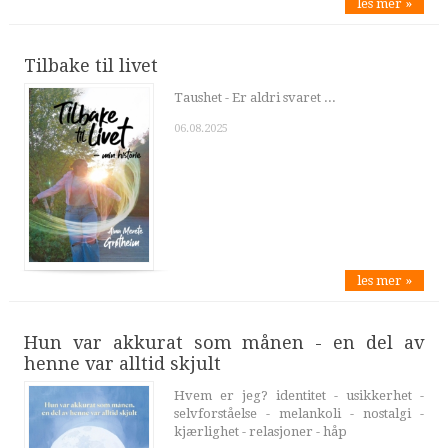
les mer »
Tilbake til livet
Taushet - Er aldri svaret ...
06.08.2025
les mer »
Hun var akkurat som månen - en del av
henne var alltid skjult
Hvem er jeg? identitet - usikkerhet -
selvforståelse - melankoli - nostalgi -
kjærlighet - relasjoner - håp