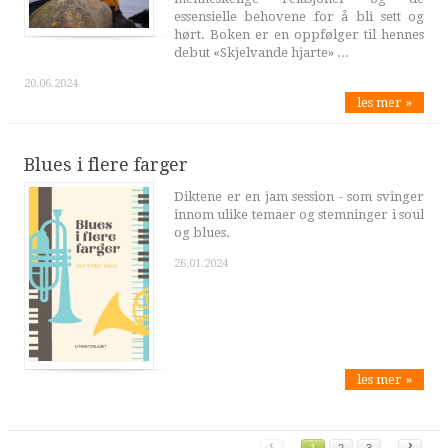
essensielle behovene for å bli sett og
hørt. Boken er en oppfølger til hennes
debut «Skjelvande hjarte» ...
20.06.2024
les mer »
Blues i flere farger
Diktene er en jam session - som svinger
innom ulike temaer og stemninger i soul
og blues.
26.01.2024
les mer »
‹
›
1
2
3