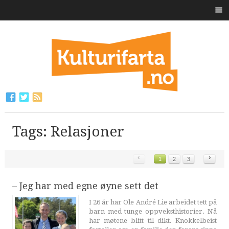
Tags: Relasjoner
‹
›
1
2
3
– Jeg har med egne øyne sett det
I 26 år har Ole André Lie arbeidet tett på
barn med tunge oppveksthistorier. Nå
har møtene blitt til dikt. Knokkelbeist