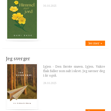
30.10.2025
les mer »
Jeg sverger
Igjen - Den første snøen. Igjen. Vakre
flak faller som salt i såret. Jeg savner deg
i år også.
28.10.2025