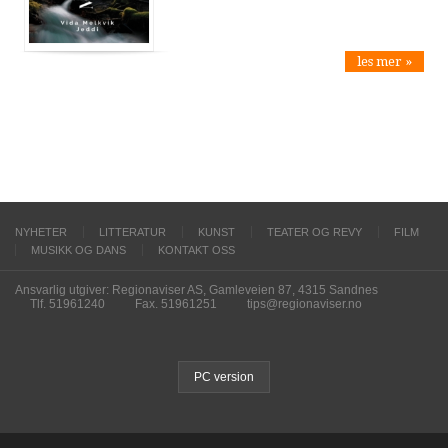
les mer »
NYHETER
LITTERATUR
KUNST
TEATER OG REVY
FILM
MUSIKK OG DANS
KONTAKT OSS
Ansvarlig utgiver: Regionaviser AS, Gamleveien 87, 4315 Sandnes
Tlf. 51961240
Fax. 51961251
tips@regionaviser.no
PC version