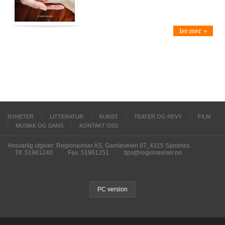
les mer »
NYHETER
LITTERATUR
KUNST
TEATER OG REVY
FILM
MUSIKK OG DANS
KONTAKT OSS
Ansvarlig utgiver: Regionaviser AS, Gamleveien 87, 4315 Sandnes
Tlf. 51961240
Fax. 51961251
tips@regionaviser.no
PC version