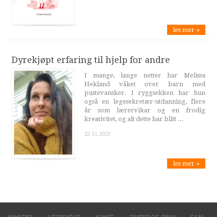
les mer »
Dyrekjøpt erfaring til hjelp for andre
I mange, lange netter har Melissa
Hekland våket over barn med
pustevansker. I ryggsekken har hun
også en legesekretær-utdanning, flere
år som lærervikar og en frodig
kreativitet, og alt dette har blitt ...
25.11.2021
les mer »