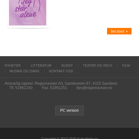
les mer »
NYHETER
LITTERATUR
KUNST
TEATER OG REVY
FILM
MUSIKK OG DANS
KONTAKT OSS
Ansvarlig utgiver: Regionaviser AS, Gamleveien 87, 4315 Sandnes
Tlf. 51961240
Fax. 51961251
tips@regionaviser.no
PC version
Copyright © 2013-2026 Kulturifarta.no