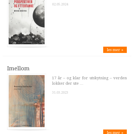
02.05.2024
les mer »
Imellom
17 år – og klar for utskytning – verden
lokker der ute …
31.03.2023
les mer »