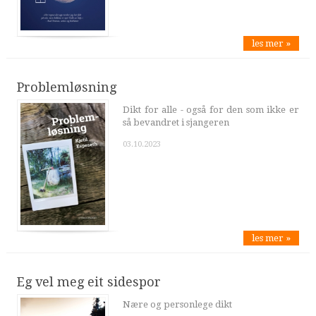
les mer »
Problemløsning
Dikt for alle - også for den som ikke er
så bevandret i sjangeren
03.10.2023
les mer »
Eg vel meg eit sidespor
Nære og personlege dikt