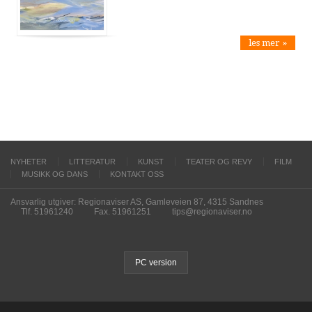
les mer »
NYHETER
LITTERATUR
KUNST
TEATER OG REVY
FILM
MUSIKK OG DANS
KONTAKT OSS
Ansvarlig utgiver: Regionaviser AS, Gamleveien 87, 4315 Sandnes
Tlf. 51961240
Fax. 51961251
tips@regionaviser.no
PC version