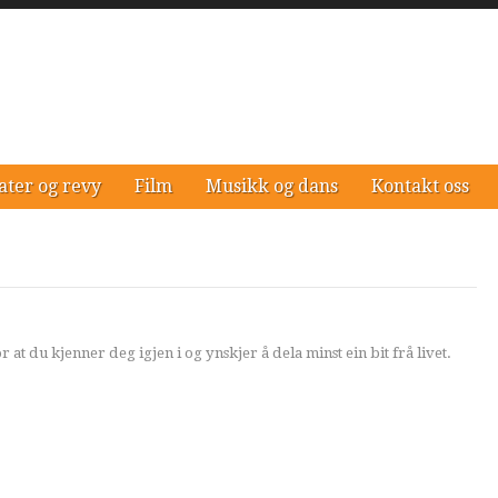
ater og revy
Film
Musikk og dans
Kontakt oss
r at du kjenner deg igjen i og ynskjer å dela minst ein bit frå livet.