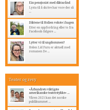
Ein pensjonist med diktarånd
Lysta til å skrive har vore der så
...
Diktene til Holien vokste i hagen
Etter en oppfordring eller to fra
Facebook-følgere ...
Lytter vi til ungdommen?
Helen Lid Furu er aktuell med
romanen De ...
Teater og revy
«Århundrets viktigste
amerikanske teaterstykke» ...
Våren 2025 kan det norske
publikummet ...