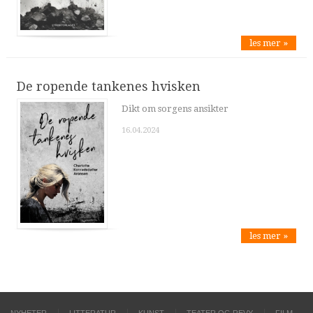
les mer »
De ropende tankenes hvisken
Dikt om sorgens ansikter
16.04.2024
les mer »