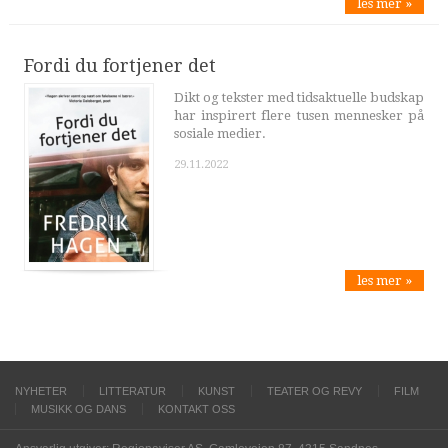
les mer »
Fordi du fortjener det
Dikt og tekster med tidsaktuelle budskap
har inspirert flere tusen mennesker på
sosiale medier.
29.11.2022
les mer »
NYHETER
LITTERATUR
KUNST
TEATER OG REVY
FILM
MUSIKK OG DANS
KONTAKT OSS