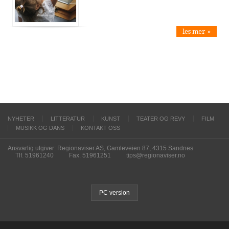
les mer »
NYHETER
LITTERATUR
KUNST
TEATER OG REVY
FILM
MUSIKK OG DANS
KONTAKT OSS
Ansvarlig utgiver: Regionaviser AS, Gamleveien 87, 4315 Sandnes
Tlf. 51961240
Fax. 51961251
tips@regionaviser.no
PC version