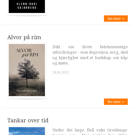
les mer »
Alvor på rim
Dikt om livets følelsesmessige
utfordringer - som depresjon, sorg, død
og kjærlighet med et budskap om håp
og støtte.
28.04.2025
les mer »
Tankar over tid
Under dei høge flell vaks Greidungs-