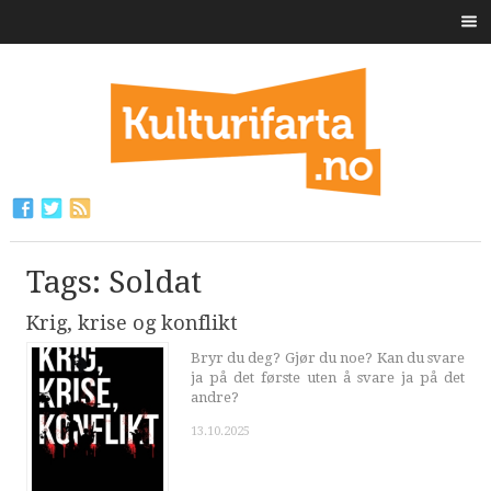
Tags: Soldat
Krig, krise og konflikt
Bryr du deg? Gjør du noe? Kan du svare
ja på det første uten å svare ja på det
andre?
13.10.2025