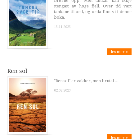
brørne opp. Men tankar kan ikkje
stengast av høge fjell. Over tid vart
tankane til ord, og orda finn vi i denne
boka.
13.11.2023
les mer »
Ren sol
"Ren sol" er vakker, men brutal ...
02.02.2023
les mer »