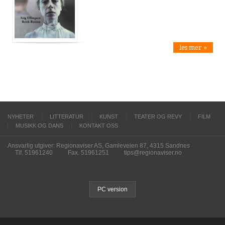
les mer »
NYHETER
LITTERATUR
KUNST
TEATER OG REVY
FILM
MUSIKK OG DANS
KONTAKT OSS
Ansvarlig utgiver: Regionaviser AS, Gamleveien 87, 4315 Sandnes
Tlf. 51961240
Fax. 51961251
tips@regionaviser.no
PC version