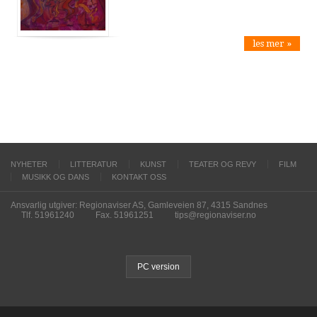
les mer »
NYHETER
LITTERATUR
KUNST
TEATER OG REVY
FILM
MUSIKK OG DANS
KONTAKT OSS
Ansvarlig utgiver: Regionaviser AS, Gamleveien 87, 4315 Sandnes
Tlf. 51961240
Fax. 51961251
tips@regionaviser.no
PC version