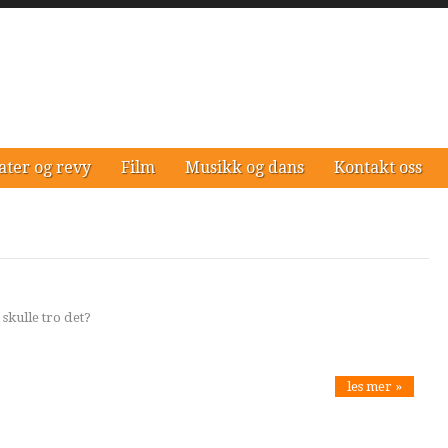
ater og revy
Film
Musikk og dans
Kontakt oss
 skulle tro det?
les mer »