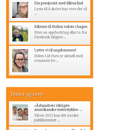
Ein pensjonist med diktarånd
Lysta til å skrive har vore der så
...
Diktene til Holien vokste i hagen
Etter en oppfordring eller to fra
Facebook-følgere ...
Lytter vi til ungdommen?
Helen Lid Furu er aktuell med
romanen De ...
Teater og revy
«Århundrets viktigste
amerikanske teaterstykke» ...
Våren 2025 kan det norske
publikummet ...