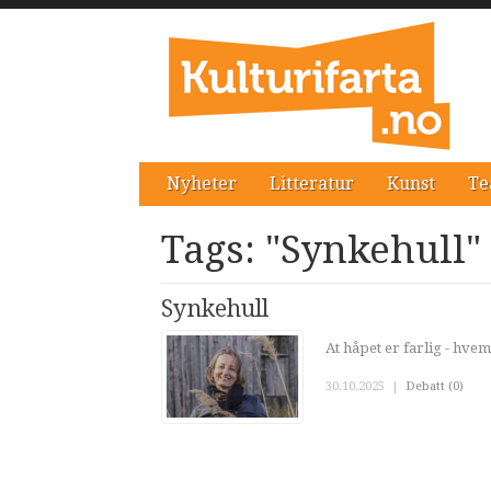
Nyheter
Litteratur
Kunst
Te
Tags: "Synkehull"
Synkehull
At håpet er farlig - hvem
30.10.2025
|
Debatt (0)