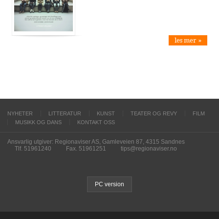
les mer »
NYHETER
LITTERATUR
KUNST
TEATER OG REVY
FILM
MUSIKK OG DANS
KONTAKT OSS
Ansvarlig utgiver: Regionaviser AS, Gamleveien 87, 4315 Sandnes
Tlf. 51961240
Fax. 51961251
tips@regionaviser.no
PC version