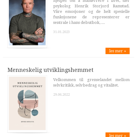
hjelper oss å manøvrere i livet, sier
psykolog Henrik Storjord Ramstad.
Våre emosjoner og de helt spesielle
funksjonene de representerer er
sentrale i hans debutbok, ...
31.01.2023
les mer »
Menneskelig utviklingshemmet
Velkommen til grenselandet mellom
selvkritikk, selvbedrag og vitalitet.
29.06.2022
les mer »