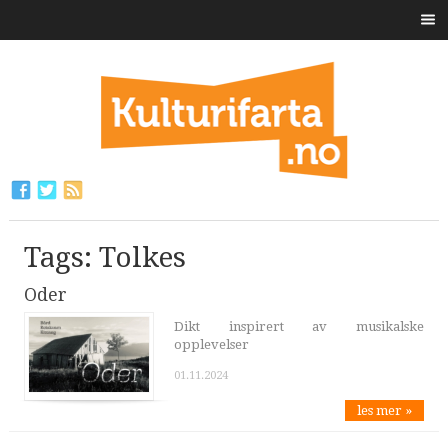
Tags: Tolkes
Oder
Dikt inspirert av musikalske
opplevelser
01.11.2024
les mer »