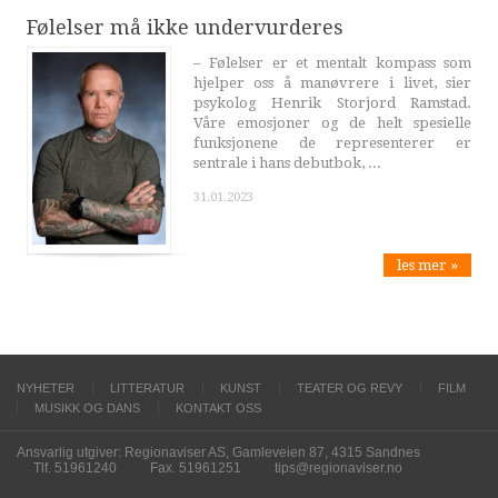
Følelser må ikke undervurderes
– Følelser er et mentalt kompass som
hjelper oss å manøvrere i livet, sier
psykolog Henrik Storjord Ramstad.
Våre emosjoner og de helt spesielle
funksjonene de representerer er
sentrale i hans debutbok, ...
31.01.2023
les mer »
NYHETER
LITTERATUR
KUNST
TEATER OG REVY
FILM
MUSIKK OG DANS
KONTAKT OSS
Ansvarlig utgiver: Regionaviser AS, Gamleveien 87, 4315 Sandnes
Tlf. 51961240
Fax. 51961251
tips@regionaviser.no