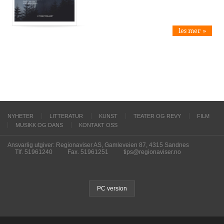
les mer »
NYHETER
LITTERATUR
KUNST
TEATER OG REVY
FILM
MUSIKK OG DANS
KONTAKT OSS
Ansvarlig utgiver: Regionaviser AS, Gamleveien 87, 4315 Sandnes
Tlf. 51961240
Fax. 51961251
tips@regionaviser.no
PC version