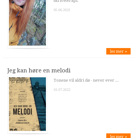
skriveterapi.
05.06.2023
les mer »
Jeg kan høre en melodi
Tonene vil aldri dø - never ever ...
01.07.2022
les mer »