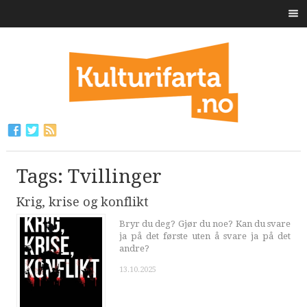
Tags: Tvillinger
Krig, krise og konflikt
Bryr du deg? Gjør du noe? Kan du svare
ja på det første uten å svare ja på det
andre?
13.10.2025