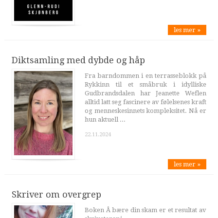
les mer »
Diktsamling med dybde og håp
Fra barndommen i en terrasseblokk på
Rykkinn til et småbruk i idylliske
Gudbrandsdalen har Jeanette Weflen
alltid latt seg fascinere av følelsenes kraft
og menneskesinnets kompleksitet. Nå er
hun aktuell ...
22.11.2024
les mer »
Skriver om overgrep
Boken Å bære din skam er et resultat av