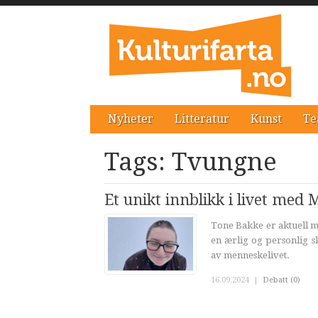
Nyheter
Litteratur
Kunst
Te
Tags: Tvungne
Et unikt innblikk i livet med 
Tone Bakke er aktuell m
en ærlig og personlig s
av menneskelivet.
16.09.2024
|
Debatt (0)