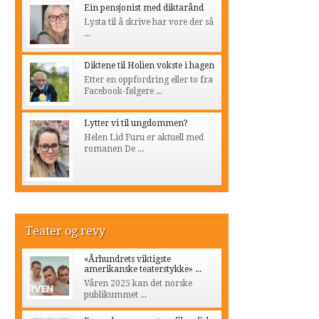
Ein pensjonist med diktarånd
Lysta til å skrive har vore der så
...
Diktene til Holien vokste i hagen
Etter en oppfordring eller to fra
Facebook-følgere ...
Lytter vi til ungdommen?
Helen Lid Furu er aktuell med
romanen De ...
Teater og revy
«Århundrets viktigste
amerikanske teaterstykke» ...
Våren 2025 kan det norske
publikummet ...