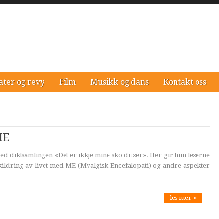
ater og revy
Film
Musikk og dans
Kontakt oss
ME
ed diktsamlingen «Det er ikkje mine sko du ser». Her gir hun leserne
kildring av livet med ME (Myalgisk Encefalopati) og andre aspekter
les mer »