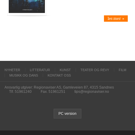
les mer »
NYHETER
LITTERATUR
KUNST
TEATER OG REVY
FILM
MUSIKK OG DANS
KONTAKT OSS
Ansvarlig utgiver: Regionaviser AS, Gamleveien 87, 4315 Sandnes
Tlf. 51961240
Fax. 51961251
tips@regionaviser.no
PC version