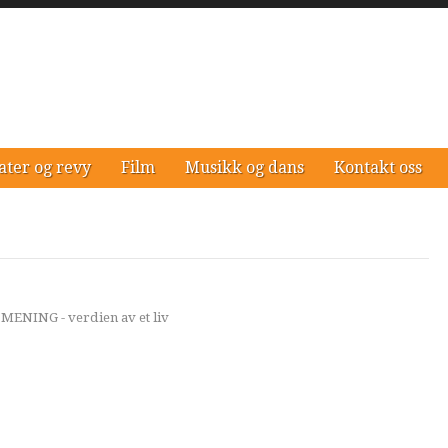
ater og revy
Film
Musikk og dans
Kontakt oss
ENING - verdien av et liv