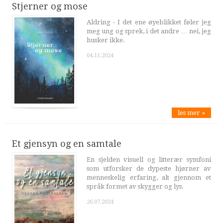
Stjerner og mose
Aldring - I det ene øyeblikket føler jeg
meg ung og sprek, i det andre … nei, jeg
husker ikke.
04.11.2024
les mer »
Et gjensyn og en samtale
En sjelden visuell og litterær symfoni
som utforsker de dypeste hjørner av
menneskelig erfaring, alt gjennom et
språk formet av skygger og lys.
26.07.2024