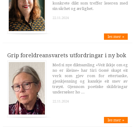
konkrete dikt som treffer leseren med
sin sårhet og ærlighet.
22.11.2024
les mer »
Grip foreldreansvarets utfordringar i ny bok
Med si nye diktsamling «Veit ikkje om eg
no er åleine» har Siri Gossé skapt eit
verk som gjev rom for ettertanke,
gjenkjenning og kanskje eit snev av
trøyst. Gjennom poetiske skildringar
undersøker ho ...
22.11.2024
les mer »