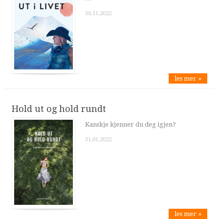
30.11.2022
les mer »
Hold ut og hold rundt
Kanskje kjenner du deg igjen?
31.01.2022
les mer »