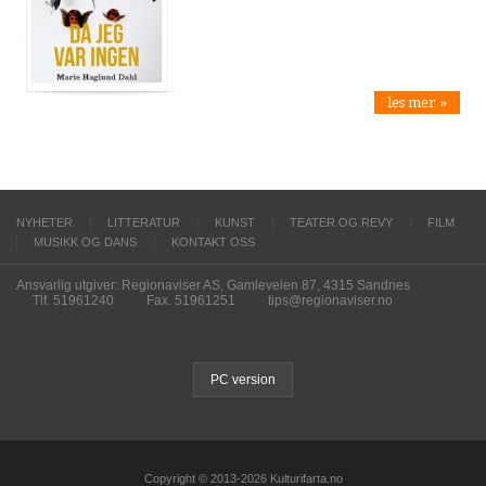
les mer »
NYHETER
LITTERATUR
KUNST
TEATER OG REVY
FILM
MUSIKK OG DANS
KONTAKT OSS
Ansvarlig utgiver: Regionaviser AS, Gamleveien 87, 4315 Sandnes
Tlf. 51961240
Fax. 51961251
tips@regionaviser.no
PC version
Copyright © 2013-2026 Kulturifarta.no