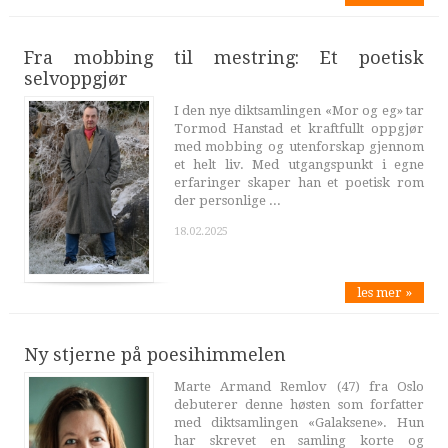
Fra mobbing til mestring: Et poetisk
selvoppgjør
I den nye diktsamlingen «Mor og eg» tar
Tormod Hanstad et kraftfullt oppgjør
med mobbing og utenforskap gjennom
et helt liv. Med utgangspunkt i egne
erfaringer skaper han et poetisk rom
der personlige ...
18.02.2025
les mer »
Ny stjerne på poesihimmelen
Marte Armand Remlov (47) fra Oslo
debuterer denne høsten som forfatter
med diktsamlingen «Galaksene». Hun
har skrevet en samling korte og