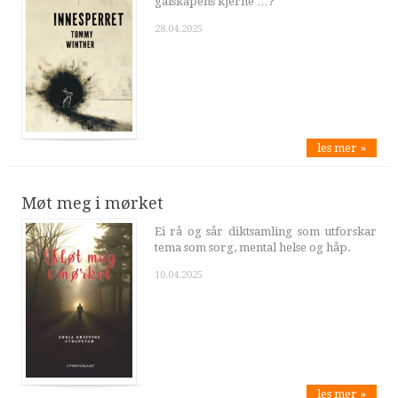
galskapens kjerne …?
28.04.2025
les mer »
Møt meg i mørket
Ei rå og sår diktsamling som utforskar
tema som sorg, mental helse og håp.
10.04.2025
les mer »