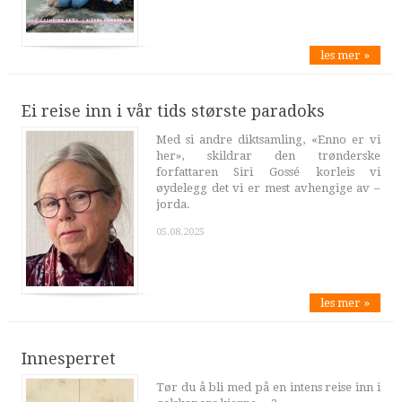
les mer »
Ei reise inn i vår tids største paradoks
Med si andre diktsamling, «Enno er vi
her», skildrar den trønderske
forfattaren Siri Gossé korleis vi
øydelegg det vi er mest avhengige av –
jorda.
05.08.2025
les mer »
Innesperret
Tør du å bli med på en intens reise inn i