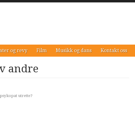
ater og revy
Film
Musikk og dans
Kontakt oss
av andre
psykopat utrette?