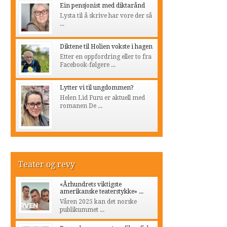
Ein pensjonist med diktarånd
Lysta til å skrive har vore der så
...
Diktene til Holien vokste i hagen
Etter en oppfordring eller to fra
Facebook-følgere ...
Lytter vi til ungdommen?
Helen Lid Furu er aktuell med
romanen De ...
Teater og revy
«Århundrets viktigste
amerikanske teaterstykke» ...
Våren 2025 kan det norske
publikummet ...