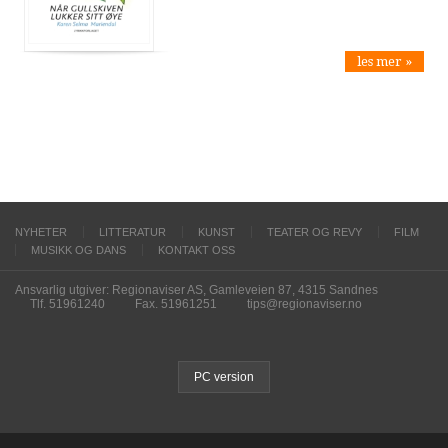
les mer »
NYHETER
LITTERATUR
KUNST
TEATER OG REVY
FILM
MUSIKK OG DANS
KONTAKT OSS
Ansvarlig utgiver: Regionaviser AS, Gamleveien 87, 4315 Sandnes
Tlf. 51961240
Fax. 51961251
tips@regionaviser.no
PC version