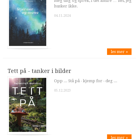
meg ung og sprek, i det andre … nei, jeg
husker ikke.
04.11.2024
les mer »
Tett på - tanker i bilder
Opp ... Stå på - kjemp for - deg ...
05.12.2023
les mer »