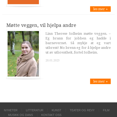
les mer »
Møtte veggen, vil hjelpa andre
Linn Therese Solheim møtte veggen. –
Eg brann for jobben eg hadde i
barnevernet. Så mykje at eg vart
utbrent! No brenn eg for å hjelpe andre
ut av utbrentheit, fortel Solheim.
20.01.2023
les mer »
NYHETER
LITTERATUR
KUNST
TEATER OG REVY
FILM
MUSIKK OG DANS
KONTAKT OSS