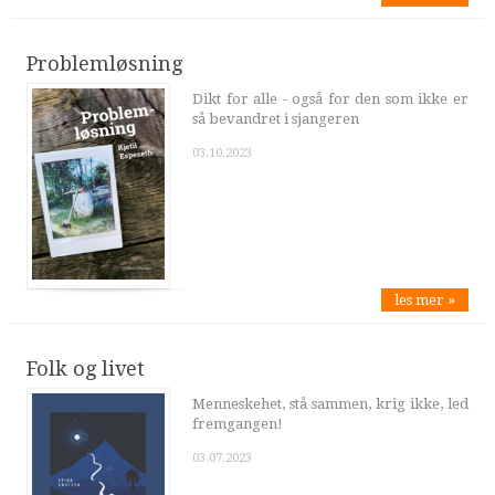
Problemløsning
Dikt for alle - også for den som ikke er
så bevandret i sjangeren
03.10.2023
les mer »
Folk og livet
Menneskehet, stå sammen, krig ikke, led
fremgangen!
03.07.2023