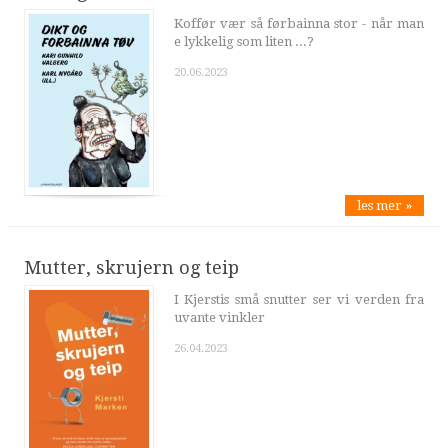
Koffør vær så førbainna stor - når man
e lykkelig som liten ...?
20.06.2023
les mer »
Mutter, skrujern og teip
I Kjerstis små snutter ser vi verden fra
uvante vinkler
26.04.2023