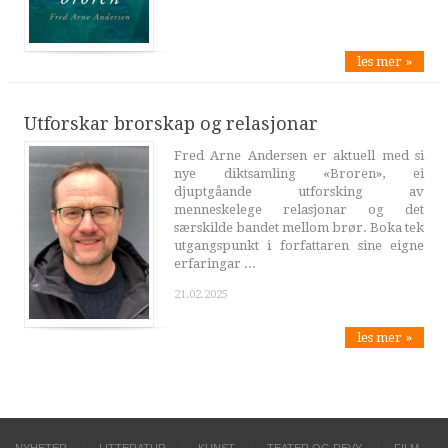
les mer »
Utforskar brorskap og relasjonar
Fred Arne Andersen er aktuell med si
nye diktsamling «Broren», ei
djuptgåande utforsking av
menneskelege relasjonar og det
særskilde bandet mellom brør. Boka tek
utgangspunkt i forfattaren sine eigne
erfaringar ...
21.02.2025
les mer »