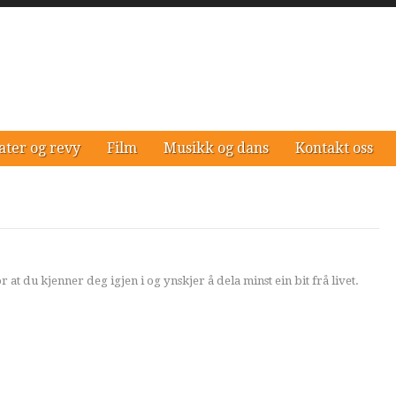
ater og revy
Film
Musikk og dans
Kontakt oss
r at du kjenner deg igjen i og ynskjer å dela minst ein bit frå livet.