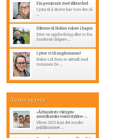
Ein pensjonist med diktarånd
Lysta til å skrive har vore der så
...
Diktene til Holien vokste i hagen
Etter en oppfordring eller to fra
Facebook-følgere ...
Lytter vi til ungdommen?
Helen Lid Furu er aktuell med
romanen De ...
Teater og revy
«Århundrets viktigste
amerikanske teaterstykke» ...
Våren 2025 kan det norske
publikummet ...