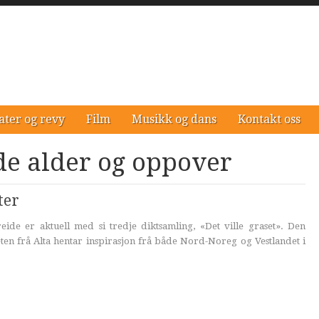
ater og revy
Film
Musikk og dans
Kontakt oss
de alder og oppover
ter
ide er aktuell med si tredje diktsamling, «Det ville graset». Den
en frå Alta hentar inspirasjon frå både Nord-Noreg og Vestlandet i