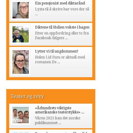
Ein pensjonist med diktarånd
Lysta til å skrive har vore der så
...
Diktene til Holien vokste i hagen
Etter en oppfordring eller to fra
Facebook-følgere ...
Lytter vi til ungdommen?
Helen Lid Furu er aktuell med
romanen De ...
Teater og revy
«Århundrets viktigste
amerikanske teaterstykke» ...
Våren 2025 kan det norske
publikummet ...