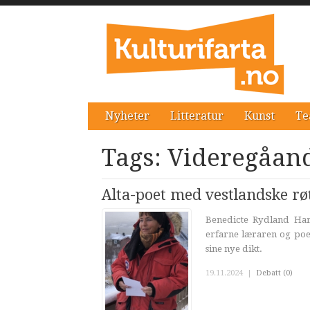
Nyheter
Litteratur
Kunst
Te
Tags: Videregåan
Alta-poet med vestlandske rø
Benedicte Rydland Hare
erfarne læraren og poet
sine nye dikt.
19.11.2024
|
Debatt (0)