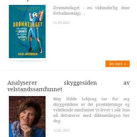
Drømmelaget - en vidunderlig dose
fotballnostalgi …
01.09.2023
les mer »
Analyserer skyggesiden av
velstandssamfunnet
May Hilde Schjong tar for seg
skyggesidene av det prestisjetunge og
velstående samfunnet vi lever i når hun
nå debuterer med diktsamlingen Ser
deg.
12.05.2023