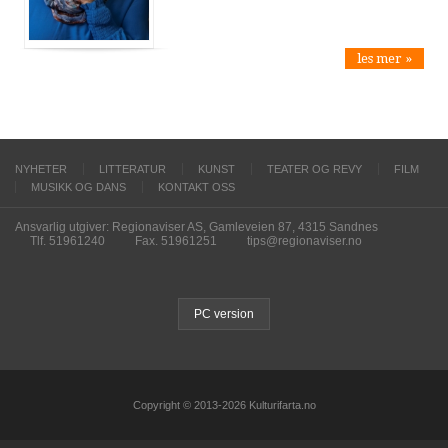
les mer »
NYHETER
LITTERATUR
KUNST
TEATER OG REVY
FILM
MUSIKK OG DANS
KONTAKT OSS
Ansvarlig utgiver: Regionaviser AS, Gamleveien 87, 4315 Sandnes
Tlf. 51961240
Fax. 51961251
tips@regionaviser.no
PC version
Copyright © 2013-2026 Kulturifarta.no