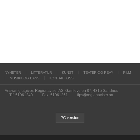
NYHETER
LITTERATUR
KUNST
TEATER OG REVY
FILM
MUSIKK OG DANS
KONTAKT OSS
Ansvarlig utgiver: Regionaviser AS, Gamleveien 87, 4315 Sandnes
Tlf. 51961240
Fax. 51961251
tips@regionaviser.no
PC version