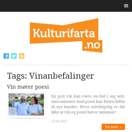
Tags: Vinanbefalinger
Vin møter poesi
En god vin kan være en fest i seg selv,
men sammen med poesi kan festen løftes
til nye høyder. Hvor selvfølgelig er det
ikke at vin og poesi hører sammen?
14.06.2023
les mer »