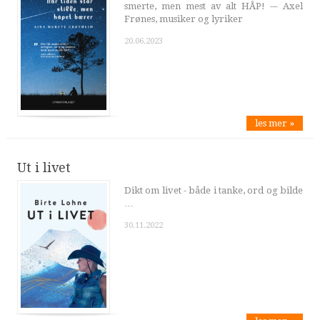
smerte, men mest av alt HÅP! -– Axel
Frønes, musiker og lyriker
20.06.2023
les mer »
Ut i livet
Dikt om livet - både i tanke, ord og bilde
…
30.11.2022