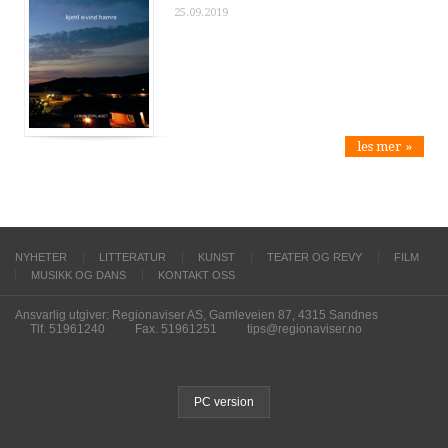
25.09.2019
les mer »
NYHETER
LITTERATUR
KUNST
TEATER OG REVY
FILM
MUSIKK OG DANS
KONTAKT OSS
Ansvarlig utgiver: Regionaviser AS, Gamleveien 87, 4315 Sandnes
Tlf. 51961240
Fax. 51961251
tips@regionaviser.no
PC version