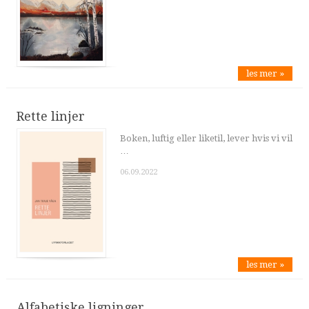
les mer »
Rette linjer
Boken, luftig eller liketil, lever hvis vi vil
…
06.09.2022
les mer »
Alfabetiske ligninger