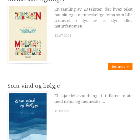
En samling av 29 tekster, der hver tekst
har sitt eget menneskelige tema som blir
fremvist i lys av et dyr eller
naturfenomen.
13.07.2021
les mer »
Som vind og bølgje
Ei kjærleiksvandring i tidlause møte
med natur og menneske ...
16.09.2020