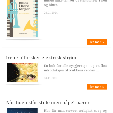
innom ulike temaer og stemninger i soul
og blues.
26.01.2024
les mer »
Irene utforsker elektrisk strøm
En bok for alle nysgjerrige - og en flott
introduksjon til fysikkens verden ...
13.11.2023
les mer »
Når tiden står stille men håpet bærer
Her får man servert ærlighet, sorg og