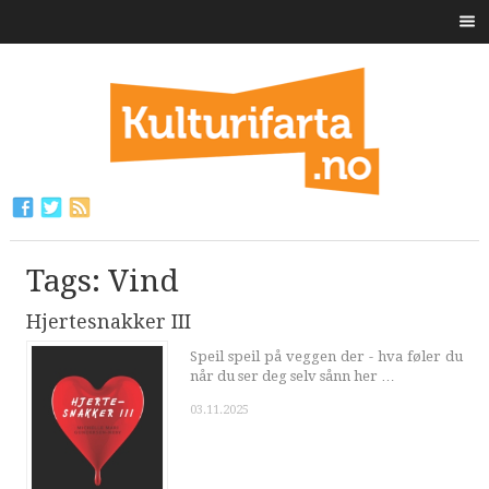
Tags: Vind
Hjertesnakker III
Speil speil på veggen der - hva føler du
når du ser deg selv sånn her …
03.11.2025