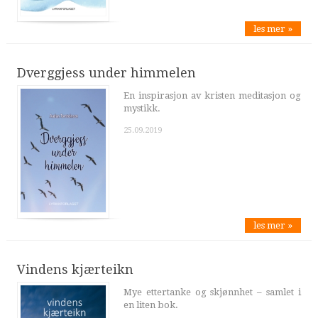
les mer »
Dverggjess under himmelen
En inspirasjon av kristen meditasjon og
mystikk.
25.09.2019
les mer »
Vindens kjærteikn
Mye ettertanke og skjønnhet – samlet i
en liten bok.