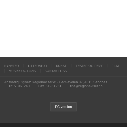
NYHETER
LITTERATUR
KUNST
TEATER OG REVY
FILM
MUSIKK OG DANS
KONTAKT OSS
Ansvarlig utgiver: Regionaviser AS, Gamleveien 87, 4315 Sandnes
Tlf. 51961240
Fax. 51961251
tips@regionaviser.no
PC version