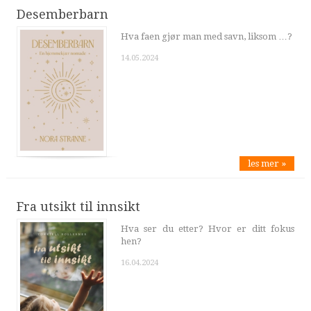
Desemberbarn
Hva faen gjør man med savn, liksom …?
14.05.2024
les mer »
Fra utsikt til innsikt
Hva ser du etter? Hvor er ditt fokus
hen?
16.04.2024