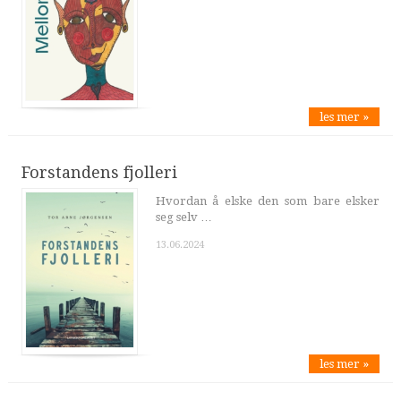
les mer »
Forstandens fjolleri
Hvordan å elske den som bare elsker
seg selv …
13.06.2024
les mer »