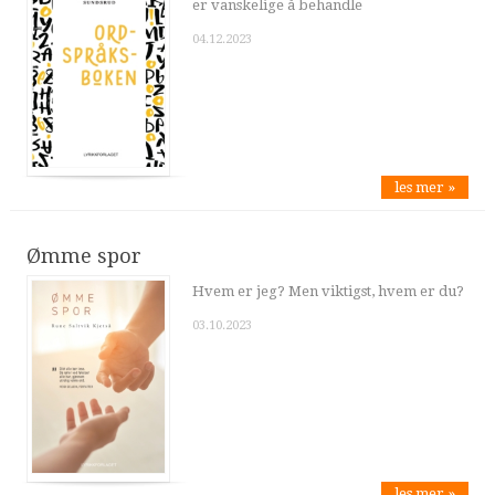
er vanskelige å behandle
04.12.2023
les mer »
Ømme spor
Hvem er jeg? Men viktigst, hvem er du?
03.10.2023
les mer »