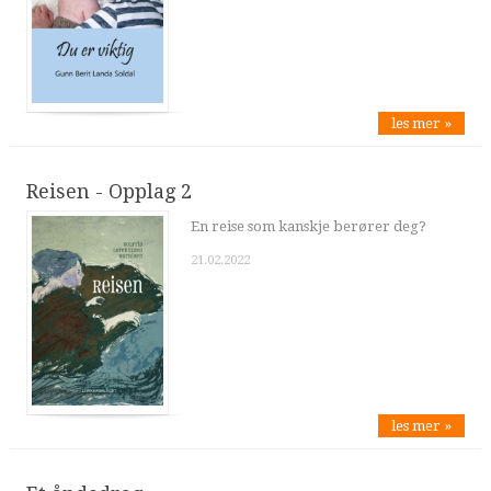
les mer »
Reisen - Opplag 2
En reise som kanskje berører deg?
21.02.2022
les mer »