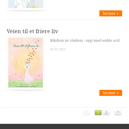
les mer »
Veien til et friere liv
Rikdom av visdom - sagt med enkle ord
01.07.2021
les mer »
‹
›
1
2