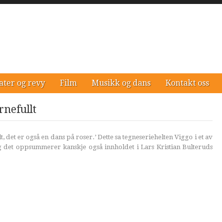
ater og revy
Film
Musikk og dans
Kontakt oss
rnefullt
t, det er også en dans på roser.’ Dette sa tegneseriehelten Viggo i et av
g det oppsummerer kanskje også innholdet i Lars Kristian Bulteruds