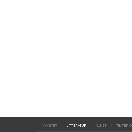
NYHETER
LITTERATUR
KUNST
TEATER 