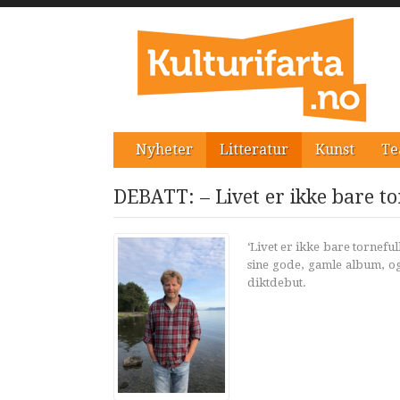
Nyheter
Litteratur
Kunst
Te
DEBATT: – Livet er ikke bare to
‘Livet er ikke bare tornefull
sine gode, gamle album, o
diktdebut.