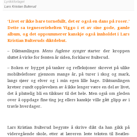
Lyrikkforlaget
Lars Kristian Bulterud
‘Livet er ikke bare tornefullt, det er også en dans på roser.’
Dette sa tegneseriehelten Viggo i et av sine gode, gamle
album, og det oppsummerer kanskje også innholdet i Lars
Kristian Bulteruds diktdebut.
– Diktsamlingen
Mens fuglene synger
starter der kroppen
sluttet å virke for femten år siden, forklarer Bulterud.
– Boken er bygget på tanker og refleksjoner skrevet på ulike
mobiltelefoner gjennom mange år, på turer i skog og mark,
langs sjøer og elver og i min egen lille hage. Diktsamlingen
kretser rundt opplevelsen av å ikke lenger være en del av livet,
det å plutselig bli en tilskuer til det hele. Men også om gleden
over å oppdage fine ting jeg ellers kanskje ville gått glipp av i
travle hverdager.
Lars Kristian Bulterud begynte å skrive dikt da han gikk på
videregående skole, etter at læreren leste teksten til Beatles-