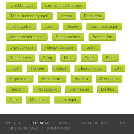
Lyrikkforlaget
Lars Kristian Bulterud
"Mens fuglene synger"
Hamar
Familiefar
Hobbygartner
Lærer
Medier
Kommunikasjon
Videregående skole
Saabentusiast
Beatles-fan
tv-produksjon
videoproduksjon
Tanker
Refleksjoner
Skog
Mark
Sjøer
Elver
Hage
Tilskuer
Glede
Eleanor Rigby
Dikt
Tegneserier
Sangtekster
Kortfilm
Næringsliv
Fjernsyn
Pedagogikk
Grønnsaker
Drivhus
Gitar
Munnspill
Inspirasjon
NYHETER
LITTERATUR
KUNST
TEATER OG REVY
FILM
MUSIKK OG DANS
KONTAKT OSS