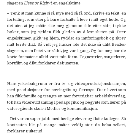
slageren
Eleanor Rigby
i en engelsktime.
– Tenk at man kunne si så mye med så få ord, skrive en tekst, en
fortelling, som etterpå bare fortsatte å leve i mitt eget hode. Og
det uten at jeg måtte slite meg gjennom side etter side, i tykke
bøker, som jeg sjelden fikk gleden av å lese slutten på. Etter
engelsktimen gikk jeg hjem, ryddet en innføringsbok og skrev
mitt første dikt. Så vidt jeg husker ble det ikke så ulikt Beatles-
slageren, men frøet var sådd, jeg var i gang. Og for meg har de
korte formatene alltid vært min form. Tegneserier, sangtekster,
kortfilm og dikt, forklarer debutanten.
Hans yrkesbakgrunn er fra tv- og videoproduksjonsbransjen,
med produksjoner for næringsliv og fjernsyn. Etter hvert som
han fikk familie og trengte en mer forutsigbar arbeidshverdag,
tok han videreutdanning i pedagogikk og begynte som lærer på
videregående skole i Medier og kommunikasjon.
– Det var en super jobb med herlige elever og flotte kolleger. Så
kontrasten ble på mange måter veldig stor da helsa sviktet,
forklarer Bulterud.