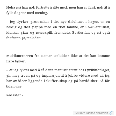
Helsa må han nok fortsette å slite med, men han er frisk nok til å
fylle dagene med mening.
– Jeg dyrker grønnsaker i det nye drivhuset i hagen, er en
heldig og stolt pappa med en flott familie, er SAAB-entusiast,
klunker gitar og munnspill, fremdeles Beatles-fan og nå også
forfatter. Ja, tenk det!
Multikunstneren fra Hamar utelukker ikke at det kan komme
flere bøker.
– At jeg lyktes med å få dette manuset antatt hos Lyrikkforlaget,
gir meg troen på og inspirasjon til å jobbe videre med alt jeg
har av ideer liggende i skuffer, skap og på harddisker. Så får
tiden vise.
Redaktør -
Stikkord i denne artikkelen