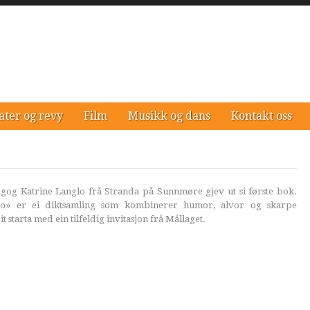
ater og revy
Film
Musikk og dans
Kontakt oss
agog Katrine Langlo frå Stranda på Sunnmøre gjev ut si første bok.
o» er ei diktsamling som kombinerer humor, alvor og skarpe
 starta med ein tilfeldig invitasjon frå Mållaget.