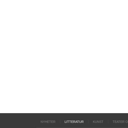
NYHETER
LITTERATUR
KUNST
TEATER 