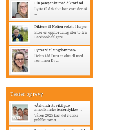
Ein pensjonist med diktarånd
Lysta til å skrive har vore der så
...
Diktene til Holien vokste i hagen
Etter en oppfordring eller to fra
Facebook-følgere ...
Lytter vi til ungdommen?
Helen Lid Furu er aktuell med
romanen De ...
Teater og revy
«Århundrets viktigste
amerikanske teaterstykke» ...
Våren 2025 kan det norske
publikummet ...