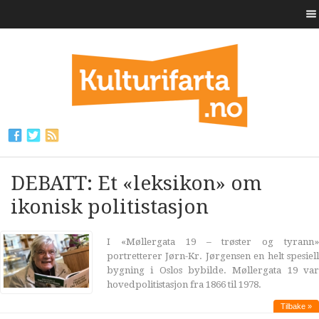
DEBATT: Et «leksikon» om
ikonisk politistasjon
I «Møllergata 19 – trøster og tyrann»
portretterer Jørn-Kr. Jørgensen en helt spesiell
bygning i Oslos bybilde. Møllergata 19 var
hovedpolitistasjon fra 1866 til 1978.
Tilbake »