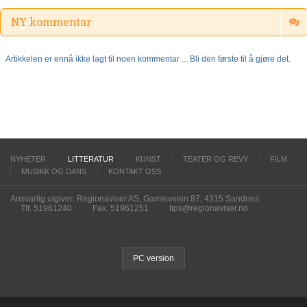
NY kommentar
Artikkelen er ennå ikke lagt til noen kommentar ... Bli den første til å gjøre det.
NYHETER
LITTERATUR
KUNST
TEATER OG REVY
FILM
MUSIKK OG DANS
KONTAKT OSS
Ansvarlig utgiver: Regionaviser AS, Gamleveien 87, 4315 Sandnes
Tlf. 51961240
Fax. 51961251
tips@regionaviser.no
PC version